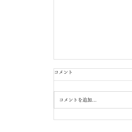
コメント
コメントを追加…
バレエの贈りもの・秋～pour
les jeunes～のご案内